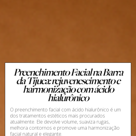
Preenchimento Facial na Barra
da Tijuca: rejuvenescimento e
harmonização com ácido
hialurônico
O preenchimento facial com ácido hialurônico é um
dos tratamentos estéticos mais procurados
atualmente. Ele devolve volume, suaviza rugas,
melhora contornos e promove uma harmonização
facial natural e elegante.