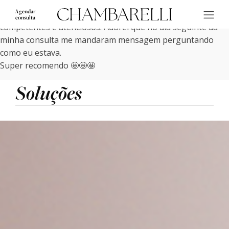
Agendar
Clínica maravilhosa é muito charmosa. Médicos super
consulta
competentes e atenciosos. Adorei que no dia seguinte da
minha consulta me mandaram mensagem perguntando
como eu estava.
Super recomendo 🤩🤩🤩
Soluções