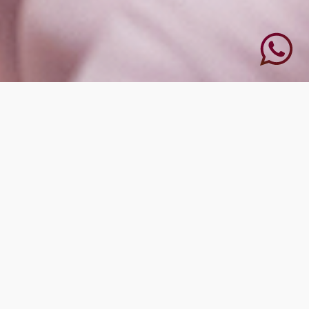
Face
Realce sua beleza com naturalidade e sofisticação. Unimos
tecnologia avançada e expertise dermatológica para realçar a sua
beleza de forma harmônica e natural.
Saiba mais