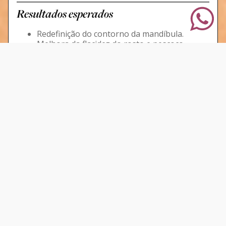
Resultados esperados
Redefinição do contorno da mandíbula.
Melhora da flacidez do rosto e pescoço.
Prevenção de rugas e sulcos profundos.
Aspecto rejuvenescido e natural
, sem
exageros.
Na Clínica Chambarelli
, oferecemos protocolos
exclusivos de
Coolfase
para pacientes que passaram
por emagrecimento rápido, ajudando a preservar a
firmeza da pele e recuperar o contorno facial de
forma natural, segura e elegante.
Seu nome